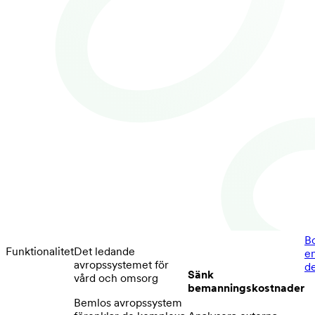
B
Funktionalitet
Det ledande
e
avropssystemet för
d
Sänk
vård och omsorg
bemanningskostnader
Bemlos avropssystem