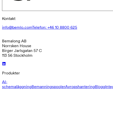
Kontakt
info@bemlo.com
Telefon
:
+46 10 8800 625
Bemalong AB
Norrsken House
Birger Jarlsgatan 57 C
113 56 Stockholm
Produkter
AI-
schemaläggning
Bemanningspooler
Avropshantering
Blogg
Inte