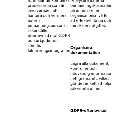
förenklar de komplexa
Analysera externa
processerna som är
bemanningskostnader
involverade i att
på enhets- eller
hantera och verifiera
organisationsnivå för
extern
att effektivt förstå och
bemanningspersonal,
minska era utgifter.
säkerställer
efterlevnad mot GDPR
och erbjuder en
sömlös
Organisera
faktureringsintegration
dokumentation
Lagra alla dokument,
kontroller och
nödvändig information
i ett gränssnitt, vilket
gör det enkelt att följa
säkerhetsrutiner.
GDPR-efterlevnad