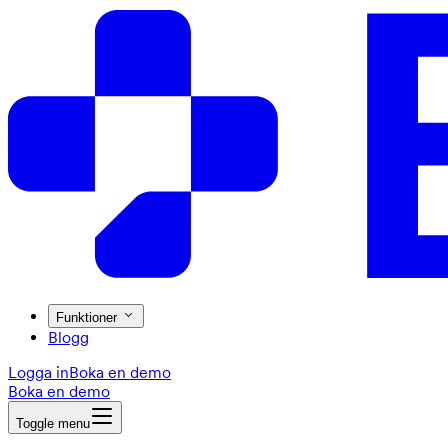
Funktioner
Blogg
Logga in
Boka en demo
Boka en demo
Toggle menu