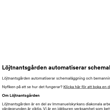
Löjtnantsgården automatiserar schema
Löjtnantsgården automatiserar schemaläggning och bemann
Nyfiken på att se hur det fungerar?
Klicka här för att boka en d
Om Löjtnantsgården
Löjtnantsgården är en del av Immanuelskyrkans diakonala arbete
värdegrunden är viktig. Vi är en idéburen verksamhet som betyd